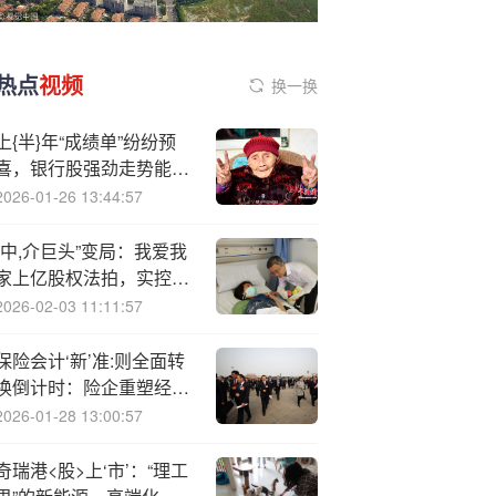
热点
视频
换一换
上{半}年“成绩单”纷纷预
喜，银行股强劲走势能否
持续
2026-01-26 13:44:57
“中,介巨头”变局：我爱我
家上亿股权法拍，实控人
谢勇缺钱？
2026-02-03 11:11:57
保险会计‘新’准:则全面转
换倒计时：险企重塑经营
账本忙、多家非上市公司
2026-01-28 13:00:57
系统开发测试已近尾声
奇瑞港<股>上‘市’：“理工