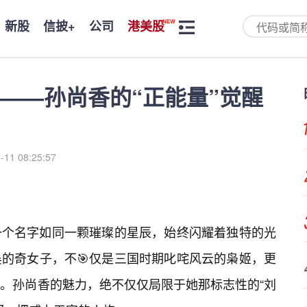
新股
信披+
公司
港美股
——孙尚香的“正能量”觉醒
-11 08:25:57
一个名字如同一颗璀璨的星辰，始终闪耀着独特的光
的奇女子，不🎯仅是三国时期叱咤风云的枭姬，更
。孙尚香的魅力，绝不仅仅局限于她那标志性的“刘