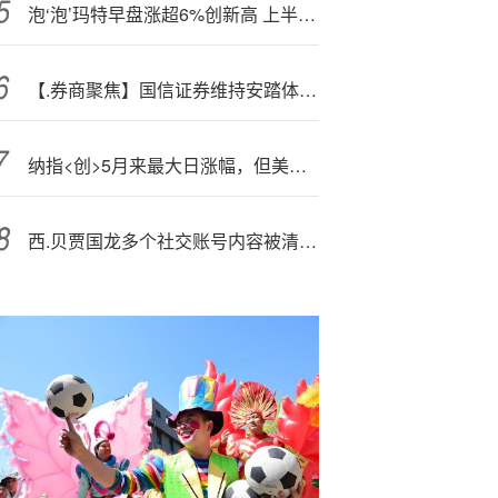
泡‘泡’玛特早盘涨超6%创新高 上半年经调整净利同比增长3.6倍
【.券商聚焦】国信证券维持安踏体育(02020)“优于大市”评级 指公司有望持续增强在全球运动市场的竞争力
纳指<创>5月来最大日涨幅，但美国政府“重开”有利也有弊
西.贝贾国龙多个社交账号内容被清空，抖音仅留一条视频作品