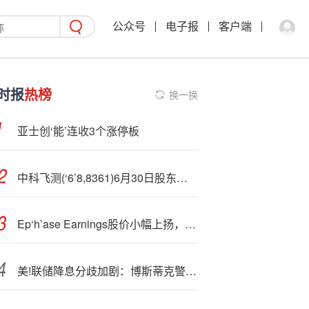
公众号
电子报
客户端
时报
热榜
换一换
亚士创‘能’连收3个涨停板
中科飞测(‘6’8,8361)6月30日股东户数0.98万户，较上期减少11.83%
E
p‘h’ase Earnings股价小幅上扬，其财报备受关注
美!联储降息分歧加剧：博斯蒂克警告关税或致长期通胀，维持年内降息一次预期