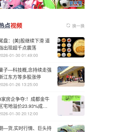
热点
视频
换一换
尾盘：{美}股继续下滑 道
指出现超千点震荡
2026-01-30 01:49:00
量子—科技概,念持续走强
浙江东方等多股涨停
2026-01-26 13:25:00
8家房企争夺:！成都金牛
区宅地溢价23.93%成
交，楼面价再破2万元/平
2026-01-30 20:12:00
米
期—货,实时行情、巨头持