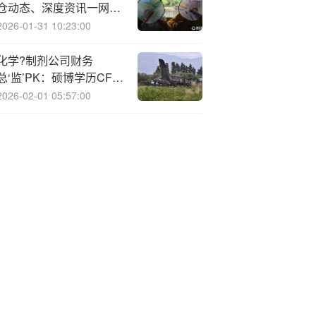
仓动态、深度资讯一网打
尽！这款APP不容错过！
2026-01-31 10:23:00
化学?制剂公司财务
总‘监’PK：硕博学历CFO
占比近4成 恒瑞医药刘健
2026-02-01 05:57:00
俊为业内唯一博士CFO