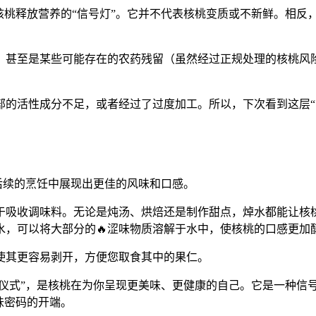
核桃释放营养的“信号灯”。它并不代表核桃变质或不新鲜。相反
质，甚至是某些可能存在的农药残留（虽然经过正规处理的核桃风
部的活性成分不足，或者经过了过度加工。所以，下次看到这层“
在后续的烹饪中展现出更佳的风味和口感。
于吸收调味料。无论是炖汤、烘焙还是制作甜点，焯水都能让核桃
水，可以将大部分的🔥涩味物质溶解于水中，使核桃的口感更加
使其更容易剥开，方便您取食其中的果仁。
“仪式”，是核桃在为你呈现更美味、更健康的自己。它是一种信
味密码的开端。