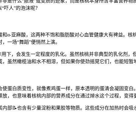
并非是什么“脓液”或变质的迹象，而是核桃本身所含丰富营养物
“吓人”的泡沫呢？
和α-亚麻酸，这两种不饱和脂肪酸对心血管健康大有裨益。核
，一场“舞蹈”便悄然上演。
作用下，会发生一定程度的乳化。虽然核桃并非典型的乳化剂，
成，虽然橄榄油和水不相溶，但如果你使劲摇晃它们，也能短暂
会使蛋白质变性，就像煮鸡蛋一样，原本透明的蛋清会凝固变白。
释放，也意味着核桃内部的营养成分在通过焯水这个过程，变得
其内部📝也含有少量淀粉和果胶等物质。这些成分在加热时会吸