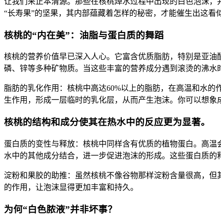
让我们来正本清源。那些在核桃焯水过程中出现的白色泡沫，
“长寿果”的坚果，其内部蕴藏着怎样的秘密，才能催生出这看似
核桃的“内在美”：油脂与蛋白质的舞蹈
核桃的营养价值早已深入人心。它富含优质脂肪，特别是亚油酸
磷、锌等多种矿物质。当这些丰富的营养成分遇到滚烫的沸水时
脂肪的乳化作用：核桃中高达60%以上的脂肪，在高温和水的
生作用，形成一层临时的乳化层，从而产生泡沫。你可以想象
核桃的结构和成分使其在热水中的反应更为显著。
蛋白质的变性与释放：核桃中同样含有优质的植物蛋白。高温
水中的其他成分结合，进一步促进泡沫的形成。这些蛋白质的
淀粉和果胶的助推：虽然核桃不像谷物那样淀粉含量很高，但
的作用，让泡沫显得更加丰富和持久。
为何“白色脓液”并非坏事？