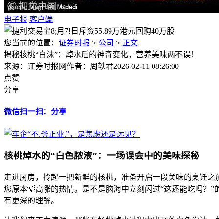
电子报
客户端
您当前的位置：
证券时报
>
公司
>
正文
揭秘核桃“白沫”：焯水后的神奇变化，营养美味两不误！
来源：证券时报网
作者：周轶君
2026-02-11 08:26:00
点赞
分享
微信扫一扫：分享
核桃焯水的“白色脓液”：一场误会中的美味探秘
走进厨房，拎起一把新鲜的核桃，准备开启一段美味的烹饪之旅
您原本💡高涨的热情。是不是脑海中立刻闪过“这还能吃吗？
有更深的理解。