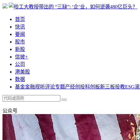
首页
快讯
要闻
股市
新股
信披+
公司
港美股
数据
基金
金融
视听
评论
专题
产经
创投
科创板
新三板
投教
ESG
滚
公众号