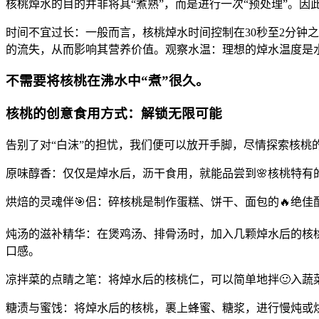
核桃焯水的目的并非将其“煮熟”，而是进行一次“预处理”。因
时间不宜过长：一般而言，核桃焯水时间控制在30秒至2分钟
的流失，从而影响其营养价值。观察水温：理想的焯水温度是
不需要将核桃在沸水中“煮”很久。
核桃的创意食用方式：解锁无限可能
告别了对“白沫”的担忧，我们便可以放开手脚，尽情探索核桃
原味醇香：仅仅是焯水后，沥干食用，就能品尝到🌸核桃特
烘焙的灵魂伴🎯侣：碎核桃是制作蛋糕、饼干、面包的🔥绝
炖汤的滋补精华：在煲鸡汤、排骨汤时，加入几颗焯水后的核
口感。
凉拌菜的点睛之笔：将焯水后的核桃仁，可以简单地拌🙂入
糖渍与蜜饯：将焯水后的核桃，裹上蜂蜜、糖浆，进行慢炖或