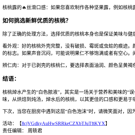
核桃露的🔥丝滑口感：如果您喜欢制作各种坚果露，例如核
如何挑选新鲜优质的核桃？
除了正确的处理方法，选择优质的核桃本身也是保证美味与健
看外观：好的核桃外壳完整，没有破损、霉斑或虫蛀的痕迹。
的标志。如果声音沉闷，可能说明果仁不够饱满或者有空心。
辨仁肉：对于已剥壳的核桃仁，要选择表面油润、颜色呈黄褐
结语：
核桃焯水产生的“白色脓液”，其实是一场关于营养和美味的“
味，从烘焙到炖汤，焯水后的核桃，以其更佳的口感和更易于
下次，当您在厨房中遇到这层“白色泡沫”时，请微笑面对，因
活动：【
8cjVGdkyAuHwSRRkeCZXbTJuTftKYX
】
责任编辑： 周轶君