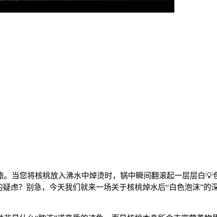
。当您将核桃放入沸水中焯烫时，锅中瞬间翻滚起一层层白💡色的
”的疑虑？别急，今天我们就来一场关于核桃焯水后“白色泡沫”