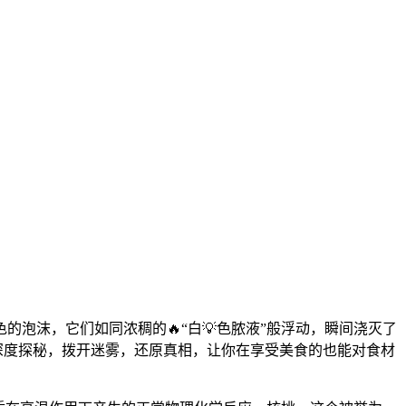
泡沫，它们如同浓稠的🔥“白💡色脓液”般浮动，瞬间浇灭了
的深度探秘，拨开迷雾，还原真相，让你在享受美食的也能对食材