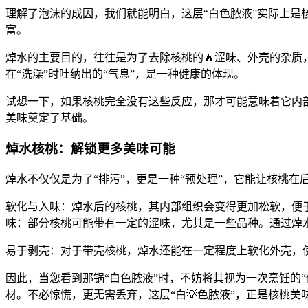
理解了泡沫的成因，我们就能明白，这层“白色脓液”实际上是
富。
焯水的主要目的，往往是为了去除核桃的🔥涩味、外壳的杂
在“洗澡”时吐纳出的“气息”，是一种健康的体现。
试想一下，如果核桃完全没有这些反应，那才可能意味着它内
美味奠定了基础。
焯水核桃：解锁更多美味可能
焯水不仅仅是为了“排污”，更是一种“预处理”，它能让核桃
软化与入味：焯水后的核桃，其内部组织会变得更加松软，便
味：部分核桃可能带有一定的涩味，尤其是一些品种。通过焯
易于剥壳：对于带壳核桃，焯水还能在一定程度上软化外壳，
因此，当您看到那锅“白色脓液”时，不妨将其视为一次烹饪的
材。不必惊慌，更无需丢弃，这层“白💡色脓液”，正是核桃美