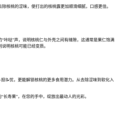
去除核桃的涩味，使打出的核桃露更加顺滑细腻，口感更佳。
“咔哒”声，说明核桃仁与外壳之间有缝隙，这通常是果仁饱满
则说明核桃可能已经变质。
担📝忧，更能解锁核桃的更多食用潜力。从去除涩味到软化入
“长寿果”，在您的手中，绽放出最动人的光彩。