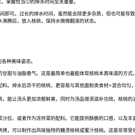
此，掌握恰当🙂的焯水时间至关重要。
之间即可。过长的焯水时间，虽然能去除更多杂质，但也可能导
水沸腾后，放入核桃，保持水微微翻滚的状态。
的各种美味姿态。
有的甘甜与油脂香气。这是最简单也最能体现核桃本真味道的方式
佳配料。焯水后沥干的核桃，更容易与其他面粉类食材⭐混合均匀
桃，能让汤头更加浓郁鲜美，同时为汤品增添滋补功效。核桃的油
蔬菜沙拉、或者作为凉拌菜的配料。它能提供酥脆的口感，以及丰
烘烤，可以制作出风味独特的糖渍核桃或蜜汁核桃。这是非常受