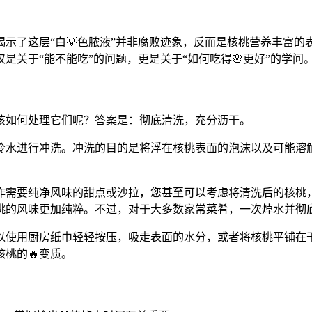
示了这层“白💡色脓液”并非腐败迹象，反而是核桃营养丰富
关于“能不能吃”的问题，更是关于“如何吃得🌸更好”的学问
该如何处理它们呢？答案是：彻底清洗，充分沥干。
冷水进行冲洗。冲洗的目的是将浮在核桃表面的泡沫以及可能溶
需要纯净风味的甜点或沙拉，您甚至可以考虑将清洗后的核桃，
核桃的风味更加纯粹。不过，对于大多数家常菜肴，一次焯水并彻
以使用厨房纸巾轻轻按压，吸走表面的水分，或者将核桃平铺在
桃的🔥变质。